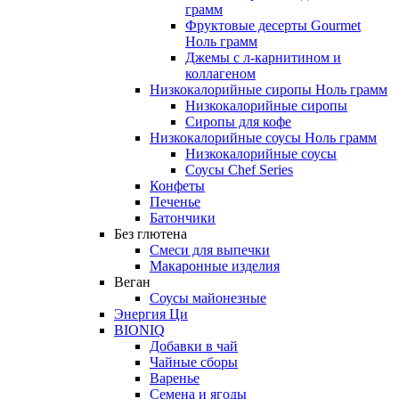
грамм
Фруктовые десерты Gourmet
Ноль грамм
Джемы с л-карнитином и
коллагеном
Низкокалорийные сиропы Ноль грамм
Низкокалорийные сиропы
Сиропы для кофе
Низкокалорийные соусы Ноль грамм
Низкокалорийные соусы
Соусы Chef Series
Конфеты
Печенье
Батончики
Без глютена
Смеси для выпечки
Макаронные изделия
Веган
Соусы майонезные
Энергия Ци
BIONIQ
Добавки в чай
Чайные сборы
Варенье
Семена и ягоды