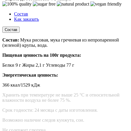
Состав
Как заказать
Состав
Состав:
Мука рисовая, мука гречневая из непропаренной
(зеленой) крупы, вода.
Пищевая ценность на 100г продукта:
Белки 9 г Жиры 2,1 г Углеводы 77 г
Энергетическая ценность:
366 ккал/1529 кДж
Хранить при температуре не выше 25 °С и относительной
влажности воздуха не более 75 %.
Срок годности: 24 месяца с даты изготовления.
Возможно наличие следов кунжута, сои.
Не содержит глютена.