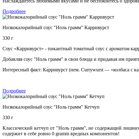
Наслаждайтесь любимыми вкусами и не беспокойтесь о здоровь
Подробнее
Низкокалорийный соус "Ноль грамм" Карривурст
330 г
Соус «Карривурст» - пикантный томатный соус с ароматом карр
Добавляя соус "Ноль грамм" в свои блюда и придавая им прият
Интересный факт: Ка́рривурст (нем. Currywurst — «колбаса с к
Подробнее
Низкокалорийный соус "Ноль грамм" Кетчуп
330 г
Классический кетчуп от "Ноль грамм", не содержащий лишних
содержит в себе ровно 0 gramm вредных компонентов!