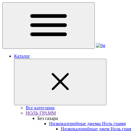
Каталог
Все категории
НОЛЬ ГРАММ
Без сахара
Низкокалорийные джемы Ноль грамм
Низкокалорийные джем Ноль гра