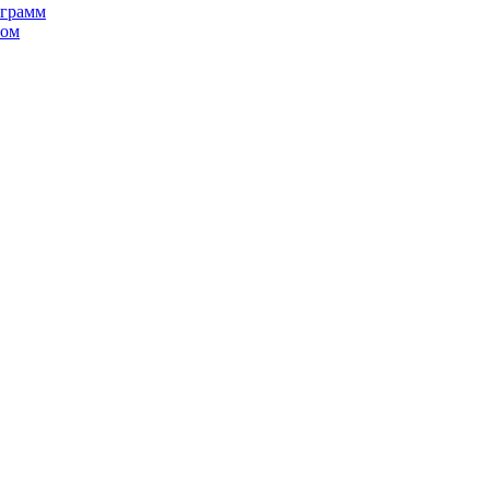
 грамм
ном