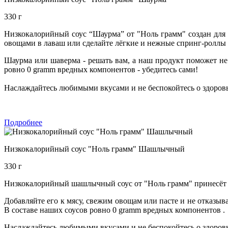
330 г
Низкокалорийный соус “Шаурма” от "Ноль грамм" создан для 
овощами в лаваш или сделайте лёгкие и нежные спринг-роллы 
Шаурма или шаверма - решать вам, а наш продукт поможет не
ровно 0 gramm вредных компонентов - убедитесь сами!
Наслаждайтесь любимыми вкусами и не беспокойтесь о здоровь
Подробнее
Низкокалорийный соус "Ноль грамм" Шашлычный
330 г
Низкокалорийный шашлычный соус от "Ноль грамм" принесёт в
Добавляйте его к мясу, свежим овощам или пасте и не отказы
В составе наших соусов ровно 0 gramm вредных компонентов .
Наслаждайтесь любимыми вкусами и не беспокойтесь о здоровь