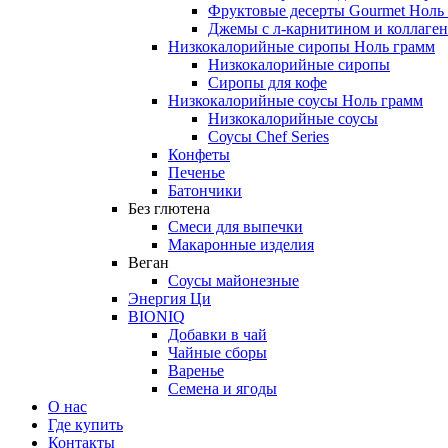
Фруктовые десерты Gourmet Ноль
Джемы с л-карнитином и коллаге
Низкокалорийные сиропы Ноль грамм
Низкокалорийные сиропы
Сиропы для кофе
Низкокалорийные соусы Ноль грамм
Низкокалорийные соусы
Соусы Chef Series
Конфеты
Печенье
Батончики
Без глютена
Смеси для выпечки
Макаронные изделия
Веган
Соусы майонезные
Энергия Ци
BIONIQ
Добавки в чай
Чайные сборы
Варенье
Семена и ягоды
О нас
Где купить
Контакты