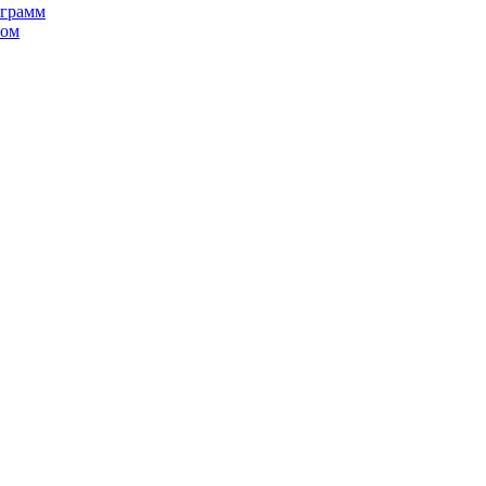
 грамм
ном