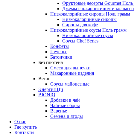
Фруктовые десерты Gourmet Ноль
Джемы с л-карнитином и коллаге
Низкокалорийные сиропы Ноль грамм
Низкокалорийные сиропы
Сиропы для кофе
Низкокалорийные соусы Ноль грамм
Низкокалорийные соусы
Соусы Chef Series
Конфеты
Печенье
Батончики
Без глютена
Смеси для выпечки
Макаронные изделия
Веган
Соусы майонезные
Энергия Ци
BIONIQ
Добавки в чай
Чайные сборы
Варенье
Семена и ягоды
О нас
Где купить
Контакты