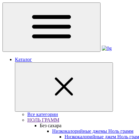
Каталог
Все категории
НОЛЬ ГРАММ
Без сахара
Низкокалорийные джемы Ноль грамм
Низкокалорийные джем Ноль гра