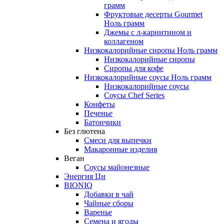
грамм
Фруктовые десерты Gourmet
Ноль грамм
Джемы с л-карнитином и
коллагеном
Низкокалорийные сиропы Ноль грамм
Низкокалорийные сиропы
Сиропы для кофе
Низкокалорийные соусы Ноль грамм
Низкокалорийные соусы
Соусы Chef Series
Конфеты
Печенье
Батончики
Без глютена
Смеси для выпечки
Макаронные изделия
Веган
Соусы майонезные
Энергия Ци
BIONIQ
Добавки в чай
Чайные сборы
Варенье
Семена и ягоды