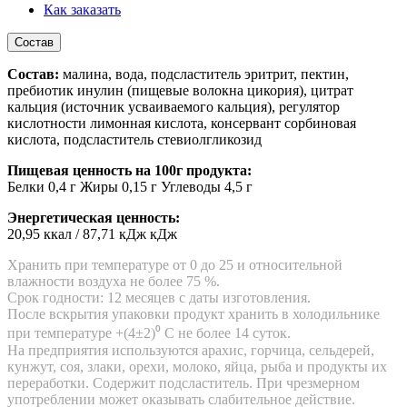
Как заказать
Состав
Состав:
малина, вода, подсластитель эритрит, пектин,
пребиотик инулин (пищевые волокна цикория), цитрат
кальция (источник усваиваемого кальция), регулятор
кислотности лимонная кислота, консервант сорбиновая
кислота, подсластитель стевиолгликозид
Пищевая ценность на 100г продукта:
Белки 0,4 г Жиры 0,15 г Углеводы 4,5 г
Энергетическая ценность:
20,95 ккал / 87,71 кДж кДж
Хранить при температуре от 0 до 25 и относительной
влажности воздуха не более 75 %.
Срок годности: 12 месяцев с даты изготовления.
После вскрытия упаковки продукт хранить в холодильнике
при температуре +(4±2)⁰ С не более 14 суток.
На предприятия используются арахис, горчица, сельдерей,
кунжут, соя, злаки, орехи, молоко, яйца, рыба и продукты их
переработки. Содержит подсластитель. При чрезмерном
употреблении может оказывать слабительное действие.