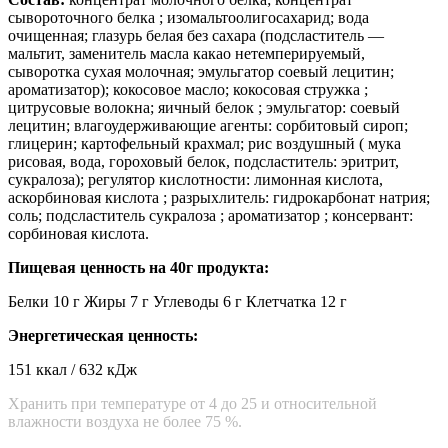
сывороточного белка ; изомальтоолигосахарид; вода
очищенная; глазурь белая без сахара (подсластитель —
мальтит, заменитель масла какао нетемперируемый,
сыворотка сухая молочная; эмульгатор соевый лецитин;
ароматизатор); кокосовое масло; кокосовая стружка ;
цитрусовые волокна; яичный белок ; эмульгатор: соевый
лецитин; влагоудерживающие агенты: сорбитовый сироп;
глицерин; картофельный крахмал; рис воздушный ( мука
рисовая, вода, гороховый белок, подсластитель: эритрит,
сукралоза); регулятор кислотности: лимонная кислота,
аскорбиновая кислота ; разрыхлитель: гидрокарбонат натрия;
соль; подсластитель сукралоза ; ароматизатор ; консервант:
сорбиновая кислота.
Пищевая ценность на 40г продукта:
Белки 10 г Жиры 7 г Углеводы 6 г Клетчатка 12 г
Энергетическая ценность:
151 ккал / 632 кДж
Хранить при температуре от 4 до 25 и относительной
влажности воздуха не более 75 %.