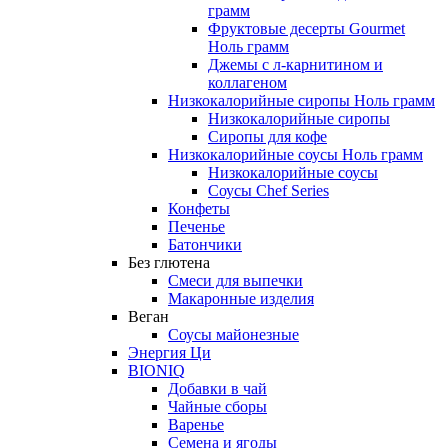
грамм
Фруктовые десерты Gourmet
Ноль грамм
Джемы с л-карнитином и
коллагеном
Низкокалорийные сиропы Ноль грамм
Низкокалорийные сиропы
Сиропы для кофе
Низкокалорийные соусы Ноль грамм
Низкокалорийные соусы
Соусы Chef Series
Конфеты
Печенье
Батончики
Без глютена
Смеси для выпечки
Макаронные изделия
Веган
Соусы майонезные
Энергия Ци
BIONIQ
Добавки в чай
Чайные сборы
Варенье
Семена и ягоды