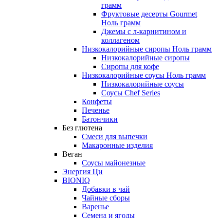
грамм
Фруктовые десерты Gourmet
Ноль грамм
Джемы с л-карнитином и
коллагеном
Низкокалорийные сиропы Ноль грамм
Низкокалорийные сиропы
Сиропы для кофе
Низкокалорийные соусы Ноль грамм
Низкокалорийные соусы
Соусы Chef Series
Конфеты
Печенье
Батончики
Без глютена
Смеси для выпечки
Макаронные изделия
Веган
Соусы майонезные
Энергия Ци
BIONIQ
Добавки в чай
Чайные сборы
Варенье
Семена и ягоды